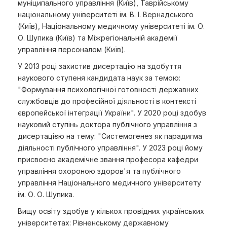
муніципального управління (Київ), Таврійському
національному університеті ім. В. І. Вернадського
(Київ), Національному медичному університеті ім. О.
О. Шупика (Київ) та Міжрегіональній академії
управління персоналом (Київ).
У 2013 році захистив дисертацію на здобуття
наукового ступеня кандидата наук за темою:
"Формування психологічної готовності державних
службовців до професійної діяльності в контексті
європейської інтеграції України". У 2020 році здобув
науковий ступінь доктора публічного управління з
дисертацією на тему: "Системогенез як парадигма
діяльності публічного управління". У 2023 році йому
присвоєно академічне звання професора кафедри
управління охороною здоров'я та публічного
управління Національного медичного університету
ім. О. О. Шупика.
Вищу освіту здобув у кількох провідних українських
університетах: Рівненському державному